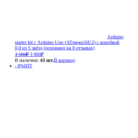
Arduino
starter kit с Arduino Uno (ATmega16U2) с коробкой
0,0 из 5 звёзд (основано на 0 отзывах)
Первоначальная
Текущая
3 500
₽
3 000
₽
цена
цена:
В наличии:
43 шт.
В корзину
составляла
3
- 8%
HIT
3
000₽.
500₽.