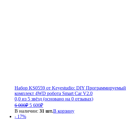
Набор KS0559 от Keyestudio: DIY Программируемый
комплект 4WD робота Smart Car V2.0
0,0 из 5 звёзд (основано на 0 отзывах)
Первоначальная
Текущая
6 000
₽
5 600
₽
цена
цена:
В наличии:
31 шт.
В корзину
составляла
5
- 17%
6
600₽.
000₽.