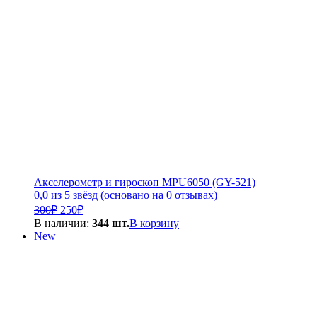
Акселерометр и гироскоп MPU6050 (GY-521)
0,0 из 5 звёзд (основано на 0 отзывах)
Первоначальная
Текущая
300
₽
250
₽
цена
цена:
В наличии:
344 шт.
В корзину
составляла
250₽.
New
300₽.