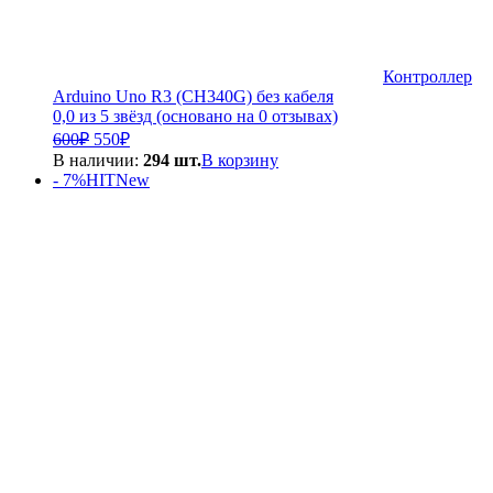
Контроллер
Arduino Uno R3 (CH340G) без кабеля
0,0 из 5 звёзд (основано на 0 отзывах)
Первоначальная
Текущая
600
₽
550
₽
цена
цена:
В наличии:
294 шт.
В корзину
составляла
550₽.
- 7%
HIT
New
600₽.