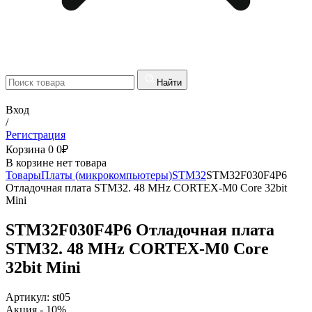
Найти
Вход
/
Регистрация
Корзина
0
0
₽
В корзине нет товара
Товары
Платы (микрокомпьютеры)
STM32
STM32F030F4P6
Отладочная плата STM32. 48 MHz CORTEX-M0 Core 32bit
Mini
STM32F030F4P6 Отладочная плата
STM32. 48 MHz CORTEX-M0 Core
32bit Mini
Артикул:
st05
Акция
- 10%