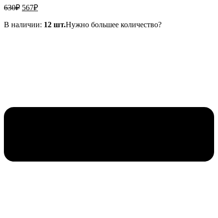
Первоначальная
Текущая
630
₽
567
₽
цена
цена:
составляла
В наличии:
567₽.
12 шт.
Нужно большее количество?
630₽.