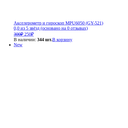
Акселерометр и гироскоп MPU6050 (GY-521)
0,0 из 5 звёзд (основано на 0 отзывах)
Первоначальная
Текущая
300
₽
250
₽
цена
цена:
В наличии:
344 шт.
В корзину
составляла
250₽.
New
300₽.