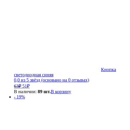
Кнопка
светодиодная синяя
0,0 из 5 звёзд (основано на 0 отзывах)
Первоначальная
Текущая
63
₽
51
₽
цена
цена:
В наличии:
89 шт.
В корзину
составляла
51₽.
- 19%
63₽.