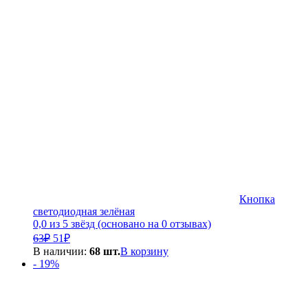
Кнопка
светодиодная зелёная
0,0 из 5 звёзд (основано на 0 отзывах)
Первоначальная
Текущая
63
₽
51
₽
цена
цена:
В наличии:
68 шт.
В корзину
составляла
51₽.
- 19%
63₽.