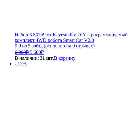
Набор KS0559 от Keyestudio: DIY Программируемый
комплект 4WD робота Smart Car V2.0
0,0 из 5 звёзд (основано на 0 отзывах)
Первоначальная
Текущая
6 000
₽
5 600
₽
цена
цена:
В наличии:
31 шт.
В корзину
составляла
5
- 17%
6
600₽.
000₽.