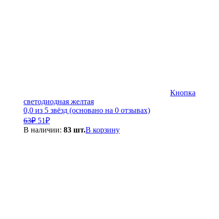
Кнопка
светодиодная желтая
0,0 из 5 звёзд (основано на 0 отзывах)
Первоначальная
Текущая
63
₽
51
₽
цена
цена:
В наличии:
83 шт.
В корзину
составляла
51₽.
63₽.