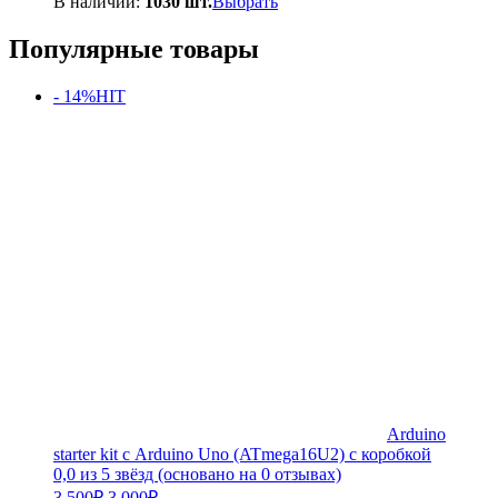
В наличии:
1030 шт.
Выбрать
Популярные товары
- 14%
HIT
Arduino
starter kit с Arduino Uno (ATmega16U2) с коробкой
0,0 из 5 звёзд (основано на 0 отзывах)
Первоначальная
Текущая
3 500
₽
3 000
₽