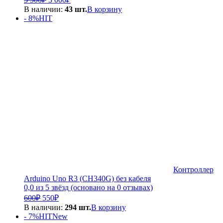
цена
цена:
В наличии:
43 шт.
В корзину
составляла
3
- 8%
HIT
3
000₽.
500₽.
Контроллер
Arduino Uno R3 (CH340G) без кабеля
0,0 из 5 звёзд (основано на 0 отзывах)
Первоначальная
Текущая
600
₽
550
₽
цена
цена:
В наличии:
294 шт.
В корзину
составляла
550₽.
- 7%
HIT
New