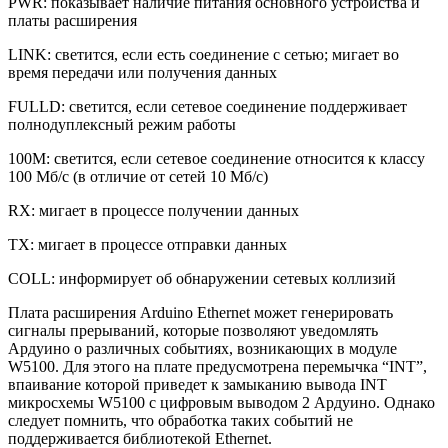
PWR: показывает наличие питания основного устройства и
платы расширения
LINK: светится, если есть соединение с сетью; мигает во
время передачи или получения данных
FULLD: светится, если сетевое соединение поддерживает
полнодуплексный режим работы
100M: светится, если сетевое соединение относится к классу
100 Мб/с (в отличие от сетей 10 Мб/с)
RX: мигает в процессе получении данных
TX: мигает в процессе отправки данных
COLL: информирует об обнаружении сетевых коллизий
Плата расширения Arduino Ethernet может генерировать
сигналы прерываний, которые позволяют уведомлять
Ардуино о различных событиях, возникающих в модуле
W5100. Для этого на плате предусмотрена перемычка “INT”,
впаивание которой приведет к замыканию вывода INT
микросхемы W5100 с цифровым выводом 2 Ардуино. Однако
следует помнить, что обработка таких событий не
поддерживается библиотекой Ethernet.