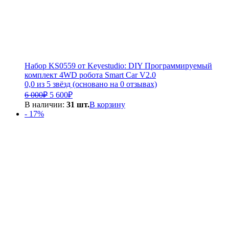
Набор KS0559 от Keyestudio: DIY Программируемый
комплект 4WD робота Smart Car V2.0
0,0 из 5 звёзд (основано на 0 отзывах)
Первоначальная
Текущая
6 000
₽
5 600
₽
цена
цена:
В наличии:
31 шт.
В корзину
составляла
5
- 17%
6
600₽.
000₽.