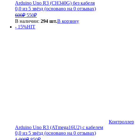
Arduino Uno R3 (CH340G) без кабеля
0,0 из 5 звёзд (основано на 0 отзывах)
Первоначальная
Текущая
600
₽
550
₽
цена
цена:
В наличии:
294 шт.
В корзину
составляла
550₽.
- 15%
HIT
600₽.
Контроллер
Arduino Uno R3 (ATmega16U2) с кабелем
0,0 из 5 звёзд (основано на 0 отзывах)
Первоначальная
Текущая
1 000
₽
850
₽