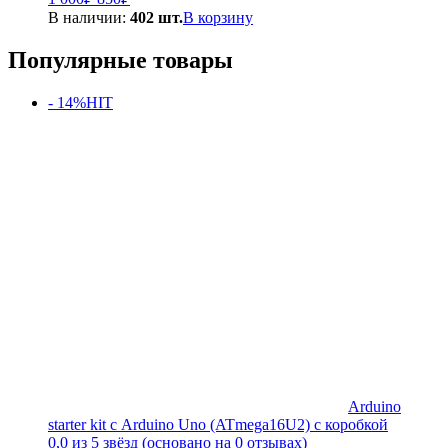
цена
цена:
В наличии:
402 шт.
В корзину
составляла
850₽.
1
Популярные товары
000₽.
- 14%
HIT
Arduino
starter kit с Arduino Uno (ATmega16U2) с коробкой
0,0 из 5 звёзд (основано на 0 отзывах)