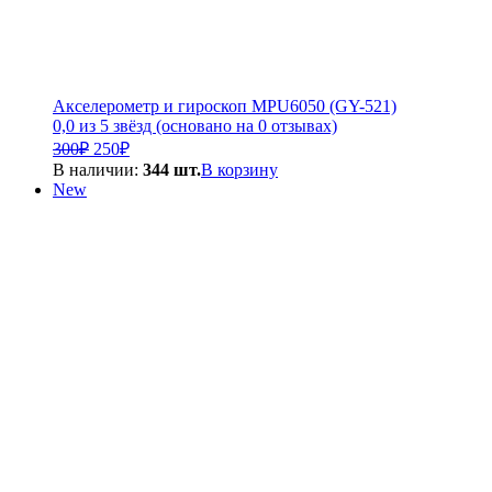
Акселерометр и гироскоп MPU6050 (GY-521)
0,0 из 5 звёзд (основано на 0 отзывах)
Первоначальная
Текущая
300
₽
250
₽
цена
цена:
В наличии:
344 шт.
В корзину
составляла
250₽.
New
300₽.