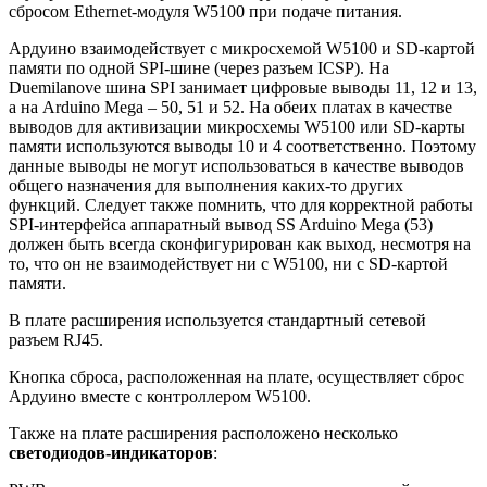
сбросом Ethernet-модуля W5100 при подаче питания.
Ардуино взаимодействует с микросхемой W5100 и SD-картой
памяти по одной SPI-шине (через разъем ICSP). На
Duemilanove шина SPI занимает цифровые выводы 11, 12 и 13,
а на Arduino Mega – 50, 51 и 52. На обеих платах в качестве
выводов для активизации микросхемы W5100 или SD-карты
памяти используются выводы 10 и 4 соответственно. Поэтому
данные выводы не могут использоваться в качестве выводов
общего назначения для выполнения каких-то других
функций. Следует также помнить, что для корректной работы
SPI-интерфейса аппаратный вывод SS Arduino Mega (53)
должен быть всегда сконфигурирован как выход, несмотря на
то, что он не взаимодействует ни с W5100, ни с SD-картой
памяти.
В плате расширения используется стандартный сетевой
разъем RJ45.
Кнопка сброса, расположенная на плате, осуществляет сброс
Ардуино вместе с контроллером W5100.
Также на плате расширения расположено несколько
светодиодов-индикаторов
: