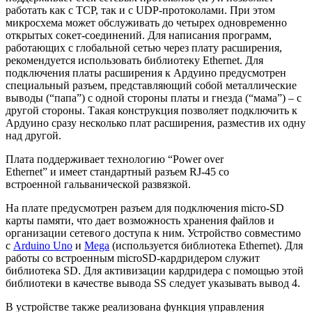
работать как с TCP, так и с UDP-протоколами. При этом
микросхема может обслуживать до четырех одновременно
открытых сокет-соединений. Для написания программ,
работающих с глобальной сетью через плату расширения,
рекомендуется использовать библиотеку Ethernet. Для
подключения платы расширения к Ардуино предусмотрен
специальный разъем, представляющий собой металлические
выводы (“папа”) с одной стороны платы и гнезда (“мама”) – с
другой стороны. Такая конструкция позволяет подключить к
Ардуино сразу несколько плат расширения, разместив их одну
над другой.
Плата поддерживает технологию “Power over
Ethernet” и имеет стандартный разъем RJ-45 со
встроенной гальванической развязкой.
На плате предусмотрен разъем для подключения micro-SD
карты памяти, что дает возможность хранения файлов и
организации сетевого доступа к ним. Устройство совместимо
с
Arduino Uno
и
Mega
(используется библиотека Ethernet). Для
работы со встроенным microSD-кардридером служит
библиотека SD. Для активизации кардридера с помощью этой
библиотеки в качестве вывода SS следует указывать вывод 4.
В устройстве также реализована функция управления