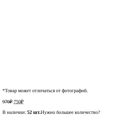
*Товар может отличаться от фотографий.
Первоначальная
Текущая
970
₽
750
₽
цена
цена:
составляла
В наличии:
750₽.
52 шт.
Нужно большее количество?
970₽.