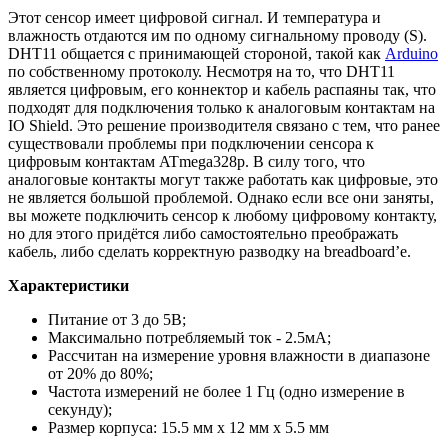
Этот сенсор имеет цифровой сигнал. И температура и
влажность отдаются им по одному сигнальному проводу (S).
DHT11 общается с принимающей стороной, такой как
Arduino
по собственному протоколу.
Несмотря на то, что DHT11
является цифровым, его коннектор и кабель распаяны так, что
подходят для подключения только к аналоговым контактам на
IO Shield. Это решение производителя связано с тем, что ранее
существовали проблемы при подключении сенсора к
цифровым контактам ATmega328p. В силу того, что
аналоговые контакты могут также работать как цифровые, это
не является большой проблемой. Однако если все они заняты,
вы можете подключить сенсор к любому цифровому контакту,
но для этого придётся либо самостоятельно преображать
кабель, либо сделать корректную разводку на breadboard’е.
Характеристики
Питание от 3 до 5В;
Максимально потребляемый ток - 2.5мА;
Рассчитан на измерение уровня влажности в диапазоне
от 20% до 80%;
Частота измерений не более 1 Гц (одно измерение в
секунду);
Размер корпуса: 15.5 мм x 12 мм x 5.5 мм