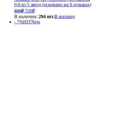
0,0 из 5 звёзд (основано на 0 отзывах)
Первоначальная
Текущая
600
₽
550
₽
цена
цена:
В наличии:
294 шт.
В корзину
составляла
550₽.
- 7%
HIT
New
600₽.