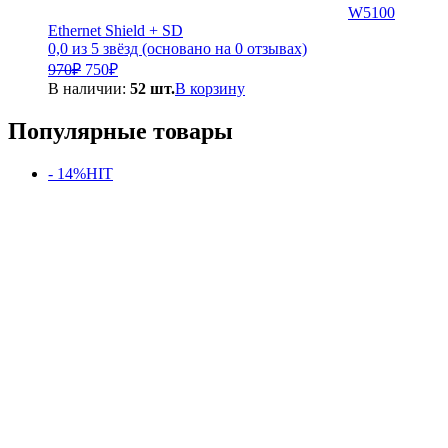
W5100
Ethernet Shield + SD
0,0 из 5 звёзд (основано на 0 отзывах)
Первоначальная
Текущая
970
₽
750
₽
цена
цена:
В наличии:
52 шт.
В корзину
составляла
750₽.
970₽.
Популярные товары
- 14%
HIT