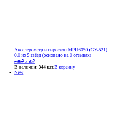
Акселерометр и гироскоп MPU6050 (GY-521)
0,0 из 5 звёзд (основано на 0 отзывах)
Первоначальная
Текущая
300
₽
250
₽
цена
цена:
В наличии:
344 шт.
В корзину
составляла
250₽.
New
300₽.