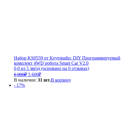
Набор KS0559 от Keyestudio: DIY Программируемый
комплект 4WD робота Smart Car V2.0
0,0 из 5 звёзд (основано на 0 отзывах)
Первоначальная
Текущая
6 000
₽
5 600
₽
цена
цена:
В наличии:
31 шт.
В корзину
составляла
5
- 17%
6
600₽.
000₽.