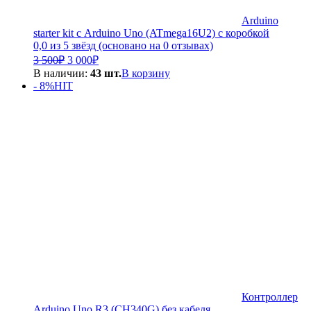
Arduino
starter kit с Arduino Uno (ATmega16U2) с коробкой
0,0 из 5 звёзд (основано на 0 отзывах)
Первоначальная
Текущая
3 500
₽
3 000
₽
цена
цена:
В наличии:
43 шт.
В корзину
составляла
3
- 8%
HIT
3
000₽.
500₽.
Контроллер
Arduino Uno R3 (CH340G) без кабеля