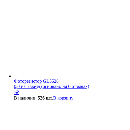
Фоторезистор GL5528
0,0 из 5 звёзд (основано на 0 отзывах)
7
₽
В наличии:
526 шт.
В корзину