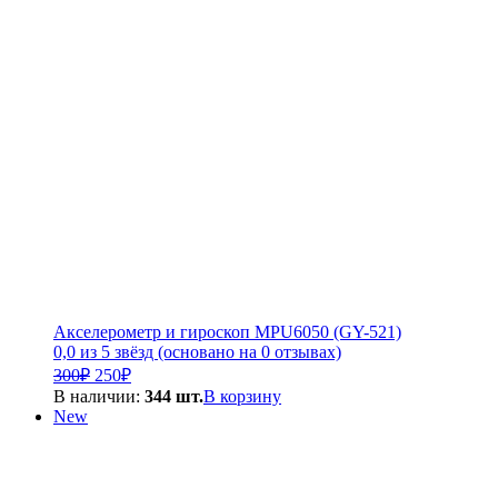
000₽.
Акселерометр и гироскоп MPU6050 (GY-521)
0,0 из 5 звёзд (основано на 0 отзывах)
Первоначальная
Текущая
300
₽
250
₽
цена
цена:
В наличии:
344 шт.
В корзину
составляла
250₽.
New
300₽.