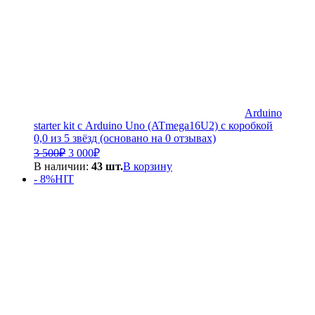
Arduino
starter kit с Arduino Uno (ATmega16U2) с коробкой
0,0 из 5 звёзд (основано на 0 отзывах)
Первоначальная
Текущая
3 500
₽
3 000
₽
цена
цена:
В наличии:
43 шт.
В корзину
составляла
3
- 8%
HIT
3
000₽.
500₽.