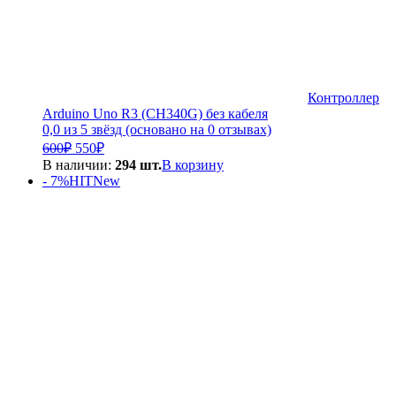
Контроллер
Arduino Uno R3 (CH340G) без кабеля
0,0 из 5 звёзд (основано на 0 отзывах)
Первоначальная
Текущая
600
₽
550
₽
цена
цена:
В наличии:
294 шт.
В корзину
составляла
550₽.
- 7%
HIT
New
600₽.