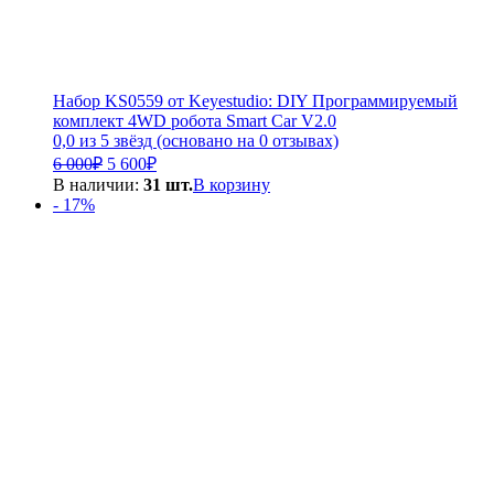
Набор KS0559 от Keyestudio: DIY Программируемый
комплект 4WD робота Smart Car V2.0
0,0 из 5 звёзд (основано на 0 отзывах)
Первоначальная
Текущая
6 000
₽
5 600
₽
цена
цена:
В наличии:
31 шт.
В корзину
составляла
5
- 17%
6
600₽.
000₽.