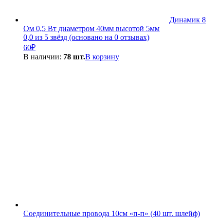
Динамик 8
Ом 0,5 Вт диаметром 40мм высотой 5мм
0,0 из 5 звёзд (основано на 0 отзывах)
60
₽
В наличии:
78 шт.
В корзину
Соединительные провода 10см «п-п» (40 шт. шлейф)