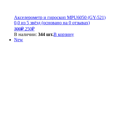
Акселерометр и гироскоп MPU6050 (GY-521)
0,0 из 5 звёзд (основано на 0 отзывах)
Первоначальная
Текущая
300
₽
250
₽
цена
цена:
В наличии:
344 шт.
В корзину
составляла
250₽.
New
300₽.