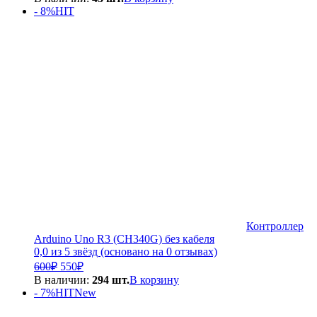
составляла
3
- 8%
HIT
3
000₽.
500₽.
Контроллер
Arduino Uno R3 (CH340G) без кабеля
0,0 из 5 звёзд (основано на 0 отзывах)
Первоначальная
Текущая
600
₽
550
₽
цена
цена:
В наличии:
294 шт.
В корзину
составляла
550₽.
- 7%
HIT
New
600₽.