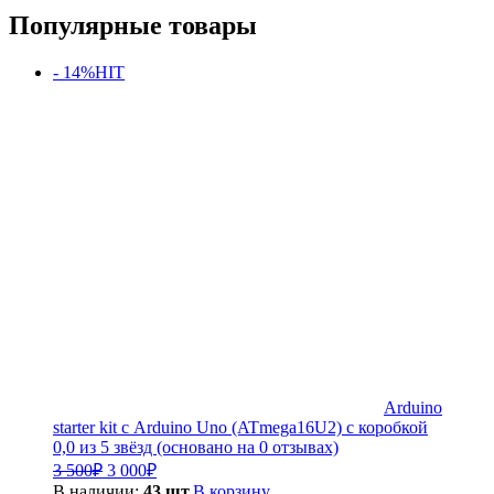
Популярные товары
- 14%
HIT
Arduino
starter kit с Arduino Uno (ATmega16U2) с коробкой
0,0 из 5 звёзд (основано на 0 отзывах)
Первоначальная
Текущая
3 500
₽
3 000
₽
цена
цена:
В наличии:
43 шт.
В корзину