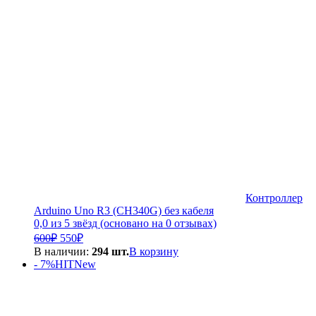
500₽.
Контроллер
Arduino Uno R3 (CH340G) без кабеля
0,0 из 5 звёзд (основано на 0 отзывах)
Первоначальная
Текущая
600
₽
550
₽
цена
цена:
В наличии:
294 шт.
В корзину
составляла
550₽.
- 7%
HIT
New
600₽.