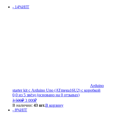
- 14%
HIT
Arduino
starter kit с Arduino Uno (ATmega16U2) с коробкой
0,0 из 5 звёзд (основано на 0 отзывах)
Первоначальная
Текущая
3 500
₽
3 000
₽
цена
цена:
В наличии:
43 шт.
В корзину
составляла
3
- 8%
HIT
3
000₽.