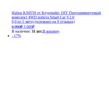
Набор KS0559 от Keyestudio: DIY Программируемый
комплект 4WD робота Smart Car V2.0
0,0 из 5 звёзд (основано на 0 отзывах)
Первоначальная
Текущая
6 000
₽
5 600
₽
цена
цена:
В наличии:
31 шт.
В корзину
составляла
5
- 17%
6
600₽.
000₽.