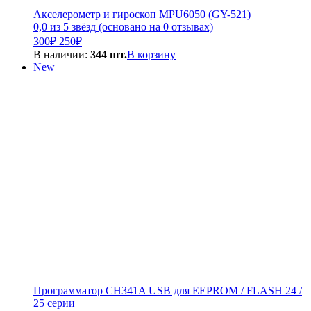
Акселерометр и гироскоп MPU6050 (GY-521)
0,0 из 5 звёзд (основано на 0 отзывах)
Первоначальная
Текущая
300
₽
250
₽
цена
цена:
В наличии:
344 шт.
В корзину
составляла
250₽.
New
300₽.
Программатор CH341A USB для EEPROM / FLASH 24 /
25 серии