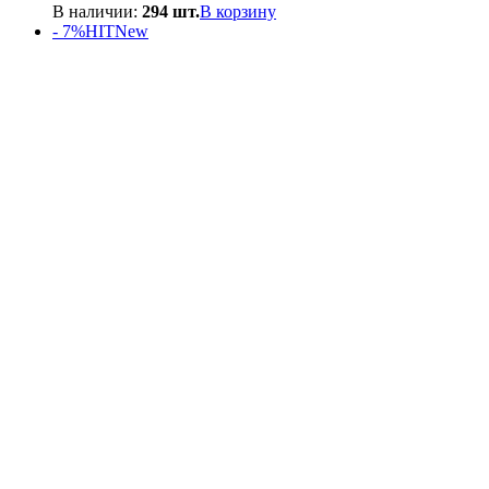
цена
цена:
В наличии:
294 шт.
В корзину
составляла
550₽.
- 7%
HIT
New
600₽.