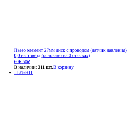
Пьезо элемент 27мм диск с проводом (датчик давления)
0,0 из 5 звёзд (основано на 0 отзывах)
Первоначальная
Текущая
60
₽
50
₽
цена
цена:
В наличии:
311 шт.
В корзину
составляла
50₽.
- 13%
HIT
60₽.