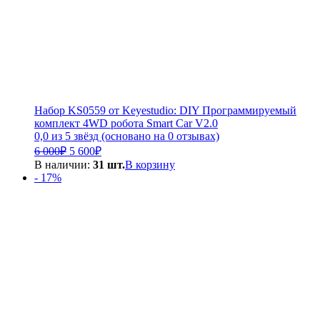
Набор KS0559 от Keyestudio: DIY Программируемый
комплект 4WD робота Smart Car V2.0
0,0 из 5 звёзд (основано на 0 отзывах)
Первоначальная
Текущая
6 000
₽
5 600
₽
цена
цена:
В наличии:
31 шт.
В корзину
составляла
5
- 17%
6
600₽.
000₽.