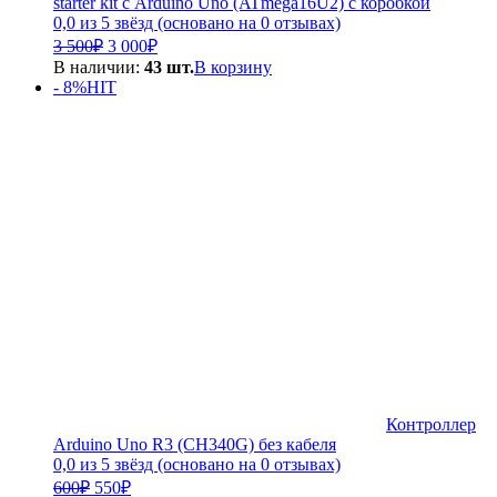
starter kit с Arduino Uno (ATmega16U2) с коробкой
0,0 из 5 звёзд (основано на 0 отзывах)
Первоначальная
Текущая
3 500
₽
3 000
₽
цена
цена:
В наличии:
43 шт.
В корзину
составляла
3
- 8%
HIT
3
000₽.
500₽.
Контроллер
Arduino Uno R3 (CH340G) без кабеля
0,0 из 5 звёзд (основано на 0 отзывах)
Первоначальная
Текущая
600
₽
550
₽