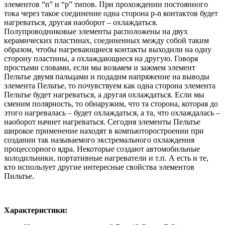
элементов “n” и “p” типов. При прохождении постоянного
тока через такое соединение одна сторона p-n контактов будет
нагреваться, другая наоборот – охлаждаться.
Полупроводниковые элементы расположены на двух
керамических пластинах, соединенных между собой таким
образом, чтобы нагревающиеся контакты выходили на одну
сторону пластины, а охлаждающиеся на другую. Говоря
простыми словами, если мы возьмем и зажмем элемент
Пельтье двумя пальцами и подадим напряжение на выводы
элемента Пельтье, то почувствуем как одна сторона элемента
Пельтье будет нагреваться, а другая охлаждаться. Если мы
сменим полярность, то обнаружим, что та сторона, которая до
этого нагревалась – будет охлаждаться, а та, что охлаждалась –
наоборот начнет нагреваться. Сегодня элементы Пельтье
широкое применение находят в компьюторостроении при
создании так называемого экстремального охлаждения
процессорного ядра. Некоторые создают автомобильные
холодильники, портативные нагреватели и т.п. А есть и те,
кто использует другие интересные свойства элементов
Пильтье.
Характеристики: