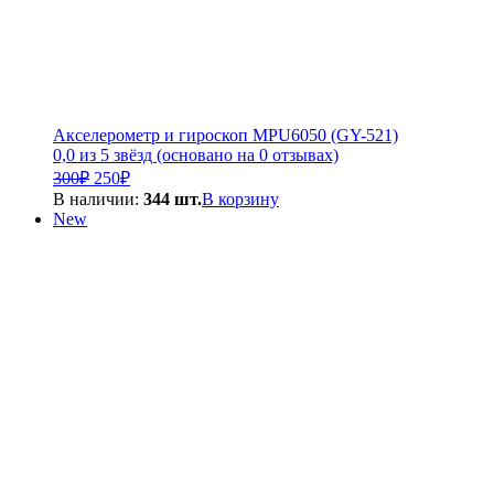
Акселерометр и гироскоп MPU6050 (GY-521)
0,0 из 5 звёзд (основано на 0 отзывах)
Первоначальная
Текущая
300
₽
250
₽
цена
цена:
В наличии:
344 шт.
В корзину
составляла
250₽.
New
300₽.