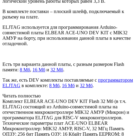
логический уровень работы которых равен 3,3 В.
В комплекте поставки – плоский шлейф, подключаемый к
разъему на плате.
ELJTAG используется для программирования Arduino-
совместимой платы ELBEAR ACE-UNO DEV KIT с MIK32
АМУР на борту, при использовании данной платы в качестве
отладочной.
Есть три варианта данной платы, с разным размером Flash
памяти:
8 Мб
,
16 Мб
и
32 Мб
.
Так же, есть DEV комплекты поставляемые с
программатором
ELJTAG
в комплекте:
8 Мб
,
16 Мб
и
32 Мб
.
Читать полностью
Комплект ELBEAR ACE-UNO DEV KIT Flash 32 Мб (в т.ч.
ELJTAG) состоящий из Arduino-совместимой платы на
отечественном микроконтроллере MIK32 АМУР (Микрон) и
программатора ELJTAG для RISC-V микроконтроллеров.
Технические параметры плат ACE-UNO ELBEAR
Микроконтроллер: MIK32 АМУР, RISC-V, 32 МГц Память
ОПЗУ: 256 бит Память ОЗУ: 16 Кбайт Память EEPROM: 8