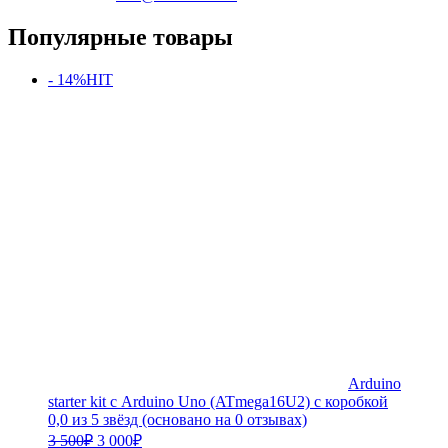
Популярные товары
- 14%
HIT
Arduino
starter kit с Arduino Uno (ATmega16U2) с коробкой
0,0 из 5 звёзд (основано на 0 отзывах)
Первоначальная
Текущая
3 500
₽
3 000
₽