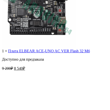
1 ×
Плата ELBEAR ACE-UNO AC VER Flash 32 Мб
Доступно для предзаказа
Первоначальная
Текущая
9 200
₽
8 540
₽
цена
цена:
составляла
8
9
540₽.
200₽.