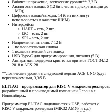
Рабочее напряжение, логические уровни**: 3,3 В
Аналоговые входы: 6 (12 бит, частота дискретизации до
1 МГц)
Цифровые входы/выходы: 14 (6 из них могут
использоваться в качестве ШИМ)
Интерфейсы
UART – есть, 2 шт.
I2C – есть, 2 шт.
SPI – есть, 2 шт.
Напряжение питания: 7-12 В
1 пользовательская кнопка
1 пользовательский светодиод
USB Type-C для программирования, питания (5 В)
Аппаратная поддержка крипто-алгоритмов ГОСТ 34.12–
2018 и AES128
**Логические уровни в следующей версии ACE-UNO будут
переключаемыми, 3,3/5 В
ELJTAG
–
программатор для RISC-V микроконтроллеров
,
разработанный и производимый компанией Элрон в г.
Новосибирск.
Программатор ELJTAG подключается к USB, работает с
RISC-V микроконтроллерами (MIK32 АМУР и т.д.),