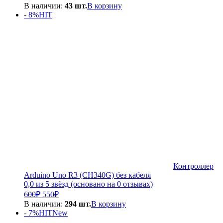
цена
цена:
В наличии:
43 шт.
В корзину
составляла
3
- 8%
HIT
3
000₽.
500₽.
Контроллер
Arduino Uno R3 (CH340G) без кабеля
0,0 из 5 звёзд (основано на 0 отзывах)
Первоначальная
Текущая
600
₽
550
₽
цена
цена:
В наличии:
294 шт.
В корзину
составляла
550₽.
- 7%
HIT
New
600₽.