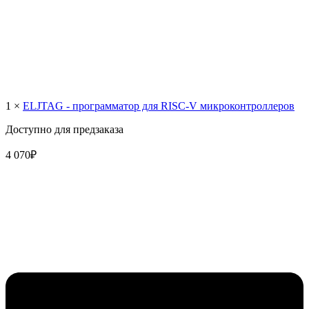
1 ×
ELJTAG - программатор для RISC-V микроконтроллеров
Доступно для предзаказа
4 070
₽