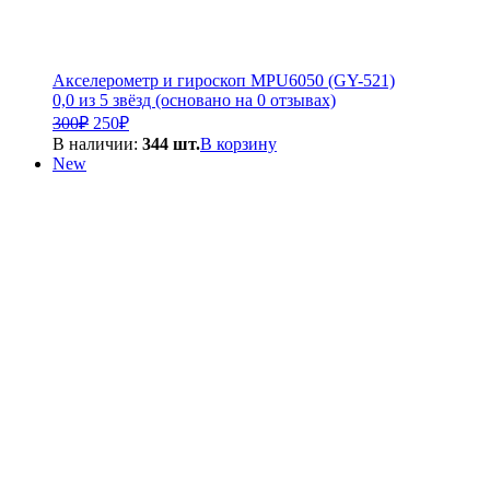
Акселерометр и гироскоп MPU6050 (GY-521)
0,0 из 5 звёзд (основано на 0 отзывах)
Первоначальная
Текущая
300
₽
250
₽
цена
цена:
В наличии:
344 шт.
В корзину
составляла
250₽.
New
300₽.