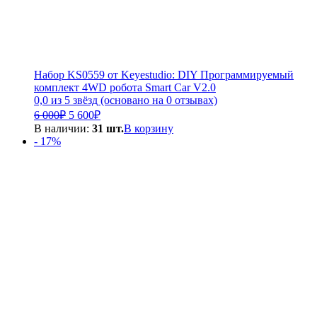
Набор KS0559 от Keyestudio: DIY Программируемый
комплект 4WD робота Smart Car V2.0
0,0 из 5 звёзд (основано на 0 отзывах)
Первоначальная
Текущая
6 000
₽
5 600
₽
цена
цена:
В наличии:
31 шт.
В корзину
составляла
5
- 17%
6
600₽.
000₽.