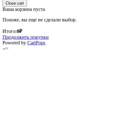
Close cart
Ваша корзина пуста
Похоже, вы еще не сделали выбор.
Итого:
0
₽
Продолжить покупки
(opens
Powered by
CartPops
in
-->
a
new
tab)