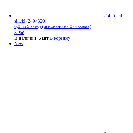
2″4 tft lcd
shield (240×320)
0,0 из 5 звёзд (основано на 0 отзывах)
819
₽
В наличии:
6 шт.
В корзину
New