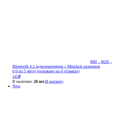
MH – M28 –
Bluetooth 4.2 аудиоприемник c MiniJack разъемом
0,0 из 5 звёзд (основано на 0 отзывах)
243
₽
В наличии:
26 шт.
В корзину
New