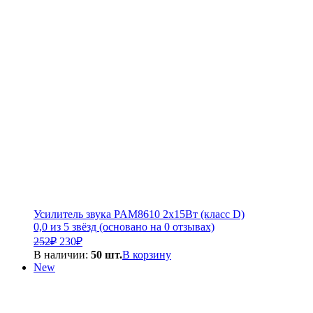
Усилитель звука PAM8610 2х15Вт (класс D)
0,0 из 5 звёзд (основано на 0 отзывах)
Первоначальная
Текущая
252
₽
230
₽
цена
цена:
В наличии:
50 шт.
В корзину
составляла
230₽.
New
252₽.