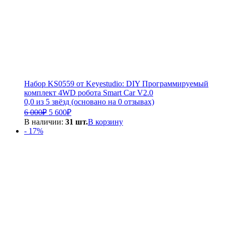
Набор KS0559 от Keyestudio: DIY Программируемый
комплект 4WD робота Smart Car V2.0
0,0 из 5 звёзд (основано на 0 отзывах)
Первоначальная
Текущая
6 000
₽
5 600
₽
цена
цена:
В наличии:
31 шт.
В корзину
составляла
5
- 17%
6
600₽.
000₽.