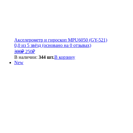
Акселерометр и гироскоп MPU6050 (GY-521)
0,0 из 5 звёзд (основано на 0 отзывах)
Первоначальная
Текущая
300
₽
250
₽
цена
цена:
В наличии:
344 шт.
В корзину
составляла
250₽.
New
300₽.