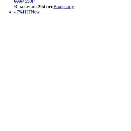
600
₽
550
₽
цена
цена:
В наличии:
294 шт.
В корзину
составляла
550₽.
- 7%
HIT
New
600₽.