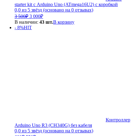
starter kit с Arduino Uno (ATmega16U2) с коробкой
0,0 из 5 звёзд (основано на 0 отзывах)
Первоначальная
Текущая
3 500
₽
3 000
₽
цена
цена:
В наличии:
43 шт.
В корзину
составляла
3
- 8%
HIT
3
000₽.
500₽.
Контроллер
Arduino Uno R3 (CH340G) без кабеля
0,0 из 5 звёзд (основано на 0 отзывах)
Первоначальная
Текущая