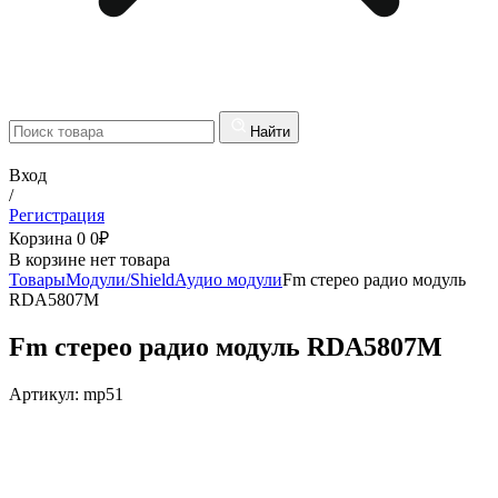
Найти
Вход
/
Регистрация
Корзина
0
0
₽
В корзине нет товара
Товары
Модули/Shield
Аудио модули
Fm стерео радио модуль
RDA5807M
Fm стерео радио модуль RDA5807M
Артикул:
mp51