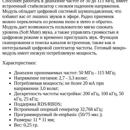
Способен работать в диапазоне частот от 50 до 115 Мгц, имеет
встроенный стабилизатор с низким падением напряжения.
Модуль обладает цифровой системой шумоподавления, что
избавит вас от лишних звуков в эфире. Радио приемник
можно переключать из режима mono в stereo и обратно.
Модуль дает возможность пользователю мягко снижать
уровень (Soft Mute) звука, а также управлять громкостью в
цифровом режиме и временно приглушать звук.
Функция
сканирования и поиска каналов встроенная, также как и
интегральный цифровой синтезатор частоты. Готовый микро-
модуль имеет низкую потребляемую мощность.
Характеристики:
Диапазон принимаемых частот: 50 МГц - 115 МГц;
Напряжение питания: 2,7 - 3,3 вольт;
Потребляемая мощность: не более 20 мА при
напряжении 3,0 вольт;
Дискретность частоты настройки: 200 кГц, 100 кГц, 50
кГц, 25 кГц;
Поддержка RDS/RBDS;
Встроенный опорный генератор 32,768 кГц;
Программируемый de-emphasis: (50/75 мкс.);
Размеры: 11 * 11 мм;
Вес: 0,25 гр.