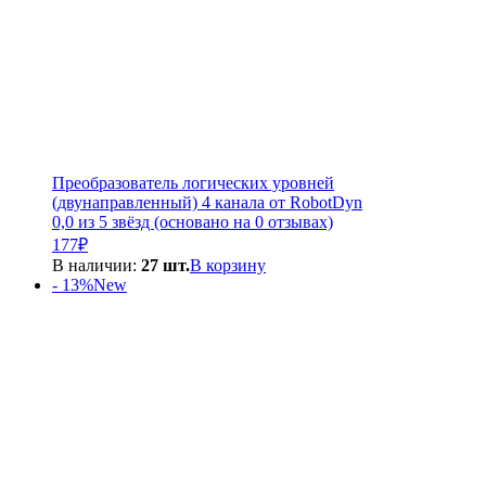
Преобразователь логических уровней
(двунаправленный) 4 канала от RobotDyn
0,0 из 5 звёзд (основано на 0 отзывах)
177
₽
В наличии:
27 шт.
В корзину
- 13%
New