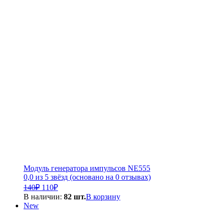
Модуль генератора импульсов NE555
0,0 из 5 звёзд (основано на 0 отзывах)
Первоначальная
Текущая
140
₽
110
₽
цена
цена:
В наличии:
82 шт.
В корзину
составляла
110₽.
New
140₽.