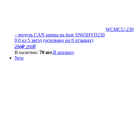
WCMCU-230
– модуль CAN шины на базе SN65HVD230
0,0 из 5 звёзд (основано на 0 отзывах)
Первоначальная
Текущая
250
₽
200
₽
цена
цена:
В наличии:
70 шт.
В корзину
составляла
200₽.
New
250₽.