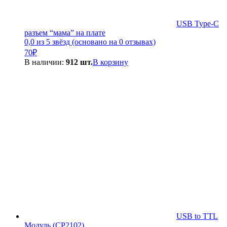
USB Type-C
разъем “мама” на плате
0,0 из 5 звёзд (основано на 0 отзывах)
70
₽
В наличии:
912 шт.
В корзину
USB to TTL
Модуль (CP2102)