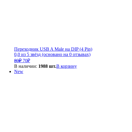
Переходник USB A Male на DIP (4 Pin)
0,0 из 5 звёзд (основано на 0 отзывах)
Первоначальная
Текущая
80
₽
70
₽
цена
цена:
В наличии:
1988 шт.
В корзину
составляла
70₽.
New
80₽.