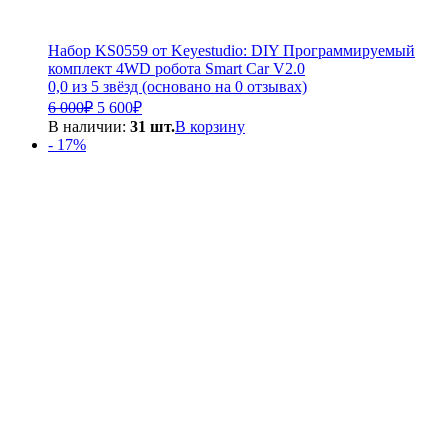
Набор KS0559 от Keyestudio: DIY Программируемый
комплект 4WD робота Smart Car V2.0
0,0 из 5 звёзд (основано на 0 отзывах)
Первоначальная
Текущая
6 000
₽
5 600
₽
цена
цена:
В наличии:
31 шт.
В корзину
составляла
5
- 17%
6
600₽.
000₽.