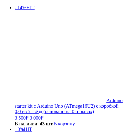
- 14%
HIT
Arduino
starter kit с Arduino Uno (ATmega16U2) с коробкой
0,0 из 5 звёзд (основано на 0 отзывах)
Первоначальная
Текущая
3 500
₽
3 000
₽
цена
цена:
В наличии:
43 шт.
В корзину
составляла
3
- 8%
HIT
3
000₽.