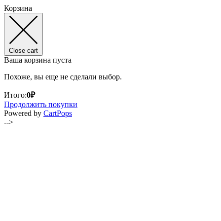
Корзина
Close cart
Ваша корзина пуста
Похоже, вы еще не сделали выбор.
Итого:
0
₽
Продолжить покупки
(opens
Powered by
CartPops
in
-->
a
new
tab)