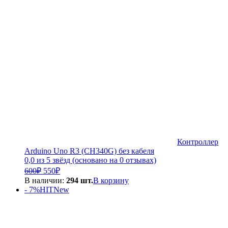
500₽.
Контроллер
Arduino Uno R3 (CH340G) без кабеля
0,0 из 5 звёзд (основано на 0 отзывах)
Первоначальная
Текущая
600
₽
550
₽
цена
цена:
В наличии:
294 шт.
В корзину
составляла
550₽.
- 7%
HIT
New
600₽.