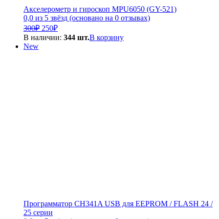
Акселерометр и гироскоп MPU6050 (GY-521)
0,0 из 5 звёзд (основано на 0 отзывах)
Первоначальная
Текущая
300
₽
250
₽
цена
цена:
В наличии:
344 шт.
В корзину
составляла
250₽.
New
300₽.
Программатор CH341A USB для EEPROM / FLASH 24 /
25 серии