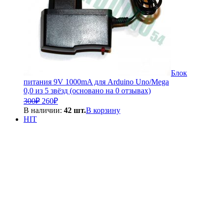
Блок
питания 9V 1000mA для Arduino Uno/Mega
0,0 из 5 звёзд (основано на 0 отзывах)
Первоначальная
Текущая
300
₽
260
₽
цена
цена:
В наличии:
42 шт.
В корзину
составляла
260₽.
HIT
300₽.