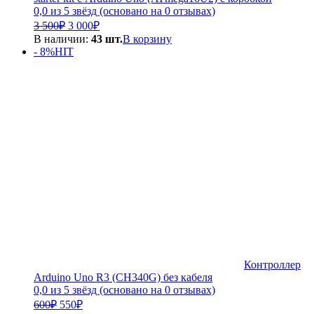
0,0 из 5 звёзд (основано на 0 отзывах)
Первоначальная
Текущая
3 500
₽
3 000
₽
цена
цена:
В наличии:
43 шт.
В корзину
составляла
3
- 8%
HIT
3
000₽.
500₽.
Контроллер
Arduino Uno R3 (CH340G) без кабеля
0,0 из 5 звёзд (основано на 0 отзывах)
Первоначальная
Текущая
600
₽
550
₽