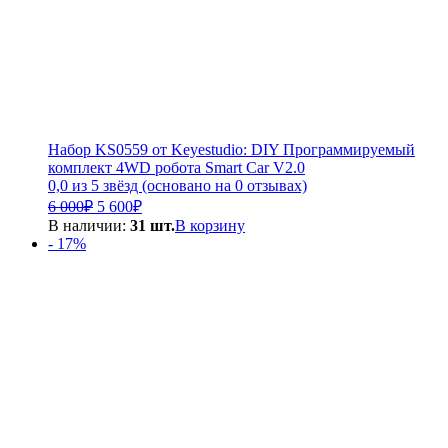
Набор KS0559 от Keyestudio: DIY Программируемый
комплект 4WD робота Smart Car V2.0
0,0 из 5 звёзд (основано на 0 отзывах)
Первоначальная
Текущая
6 000
₽
5 600
₽
цена
цена:
В наличии:
31 шт.
В корзину
составляла
5
- 17%
6
600₽.
000₽.