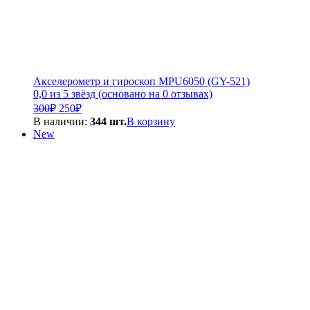
Акселерометр и гироскоп MPU6050 (GY-521)
0,0 из 5 звёзд (основано на 0 отзывах)
Первоначальная
Текущая
300
₽
250
₽
цена
цена:
В наличии:
344 шт.
В корзину
составляла
250₽.
New
300₽.