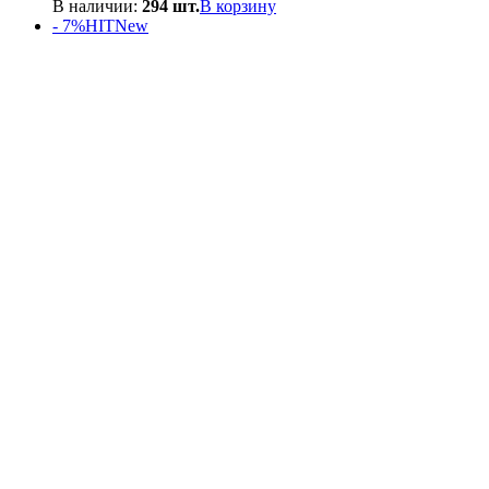
цена
цена:
В наличии:
294 шт.
В корзину
составляла
550₽.
- 7%
HIT
New
600₽.