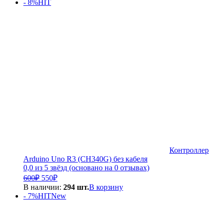
- 8%
HIT
3
000₽.
500₽.
Контроллер
Arduino Uno R3 (CH340G) без кабеля
0,0 из 5 звёзд (основано на 0 отзывах)
Первоначальная
Текущая
600
₽
550
₽
цена
цена:
В наличии:
294 шт.
В корзину
составляла
550₽.
- 7%
HIT
New
600₽.