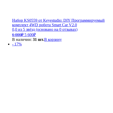
Набор KS0559 от Keyestudio: DIY Программируемый
комплект 4WD робота Smart Car V2.0
0,0 из 5 звёзд (основано на 0 отзывах)
Первоначальная
Текущая
6 000
₽
5 600
₽
цена
цена:
В наличии:
31 шт.
В корзину
составляла
5
- 17%
6
600₽.
000₽.