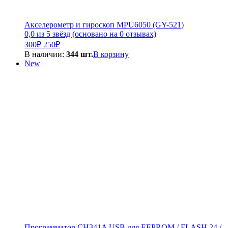
Акселерометр и гироскоп MPU6050 (GY-521)
0,0 из 5 звёзд (основано на 0 отзывах)
Первоначальная
Текущая
300
₽
250
₽
цена
цена:
В наличии:
344 шт.
В корзину
составляла
250₽.
New
300₽.
Программатор CH341A USB для EEPROM / FLASH 24 /