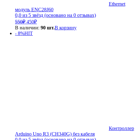
Ethernet
модуль ENC28J60
0,0 из 5 звёзд (основано на 0 отзывах)
Первоначальная
Текущая
550
₽
450
₽
цена
цена:
В наличии:
90 шт.
В корзину
составляла
450₽.
- 8%
HIT
550₽.
Контроллер
Arduino Uno R3 (CH340G) без кабеля
0,0 из 5 звёзд (основано на 0 отзывах)