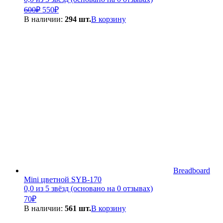
Первоначальная
Текущая
600
₽
550
₽
цена
цена:
В наличии:
294 шт.
В корзину
составляла
550₽.
600₽.
Breadboard
Mini цветной SYB-170
0,0 из 5 звёзд (основано на 0 отзывах)
70
₽
В наличии:
561 шт.
В корзину