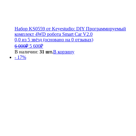
Набор KS0559 от Keyestudio: DIY Программируемый
комплект 4WD робота Smart Car V2.0
0,0 из 5 звёзд (основано на 0 отзывах)
Первоначальная
Текущая
6 000
₽
5 600
₽
цена
цена:
В наличии:
31 шт.
В корзину
составляла
5
- 17%
6
600₽.
000₽.