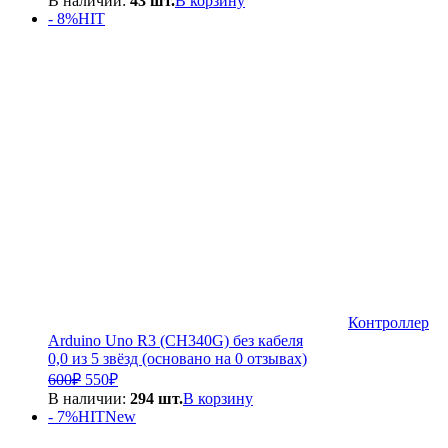
В наличии:
43 шт.
В корзину
составляла
3
- 8%
HIT
3
000₽.
500₽.
Контроллер
Arduino Uno R3 (CH340G) без кабеля
0,0 из 5 звёзд (основано на 0 отзывах)
Первоначальная
Текущая
600
₽
550
₽
цена
цена:
В наличии:
294 шт.
В корзину
составляла
550₽.
- 7%
HIT
New
600₽.