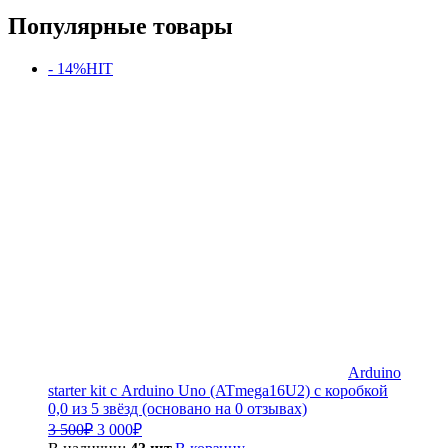
Популярные товары
- 14%
HIT
Arduino
starter kit с Arduino Uno (ATmega16U2) с коробкой
0,0 из 5 звёзд (основано на 0 отзывах)
Первоначальная
Текущая
3 500
₽
3 000
₽
цена
цена: