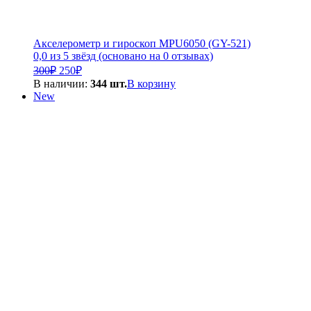
Акселерометр и гироскоп MPU6050 (GY-521)
0,0 из 5 звёзд (основано на 0 отзывах)
Первоначальная
Текущая
300
₽
250
₽
цена
цена:
В наличии:
344 шт.
В корзину
составляла
250₽.
New
300₽.